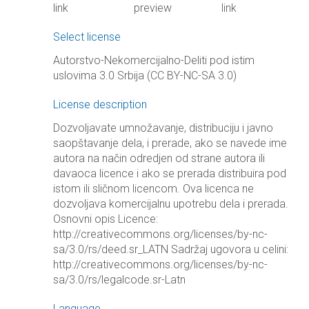
link
preview
link
Select license
Autorstvo-Nekomercijalno-Deliti pod istim
uslovima 3.0 Srbija (CC BY-NC-SA 3.0)
License description
Dozvoljavate umnožavanje, distribuciju i javno
saopštavanje dela, i prerade, ako se navede ime
autora na način odredjen od strane autora ili
davaoca licence i ako se prerada distribuira pod
istom ili sličnom licencom. Ova licenca ne
dozvoljava komercijalnu upotrebu dela i prerada.
Osnovni opis Licence:
http://creativecommons.org/licenses/by-nc-
sa/3.0/rs/deed.sr_LATN Sadržaj ugovora u celini:
http://creativecommons.org/licenses/by-nc-
sa/3.0/rs/legalcode.sr-Latn
Language