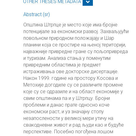
OTHER THESES METADATA
Abstract (sr)
Општина Штрпце је место које има бројне
потенцијале за економски развој. Захваљујући
повољном природном положајају и Шар
планини која се простире на њеној територији,
најважније привредне гране су пољопривреда
и туризам. Анализа стања у поменутим
привредним областима је предмет
истраживања ове докторске дисертације.
Након 1999. године на простору Косова и
Метохије догодиле су се различите промене
које су се одразиле и на област економије у
свим општинама па и у Штрпцу. Бројни
проблеми и данас прате односно коче
економски раст, и уз значајну стопу
незапослености у великој мери утичу на
свакодневни живот и рад људи као и будуће
перспективе. Посебно погођена лошом