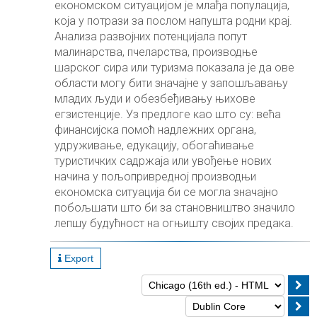
економском ситуацијом је млађа популација,
која у потрази за послом напушта родни крај.
Анализа развојних потенцијала попут
малинарства, пчеларства, производње
шарског сира или туризма показала је да ове
области могу бити значајне у запошљавању
младих људи и обезбеђивању њихове
егзистенције. Уз предлоге као што су: већа
финансијска помоћ надлежних органа,
удруживање, едукацију, обогаћивање
туристичких садржаја или увођење нових
начина у пољопривредној производњи
економска ситуација би се могла значајно
побољшати што би за становништво значило
лепшу будућност на огњишту својих предака.
Export