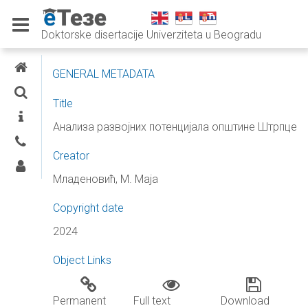
Doktorske disertacije Univerziteta u Beogradu
E-THESES
GENERAL METADATA
SEARCH
Title
INFORMATION
Анализа развојних потенцијала општине Штрпце
CONTACTS
Creator
LOG IN
Младеновић, М. Маја
Copyright date
2024
Object Links
Permanent
Full text
Download