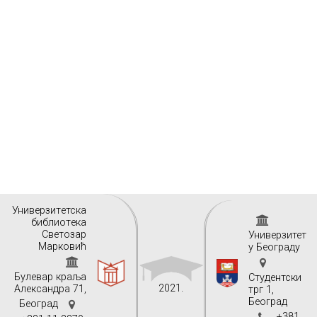
Унивeрзитeтскa
библиoтeкa
Свeтoзaр
Универзитет
Maркoвић
у Београду
Булeвaр крaљa
Студентски
2021.
Aлeксaндрa 71,
трг 1,
Београд
Бeoгрaд
+381