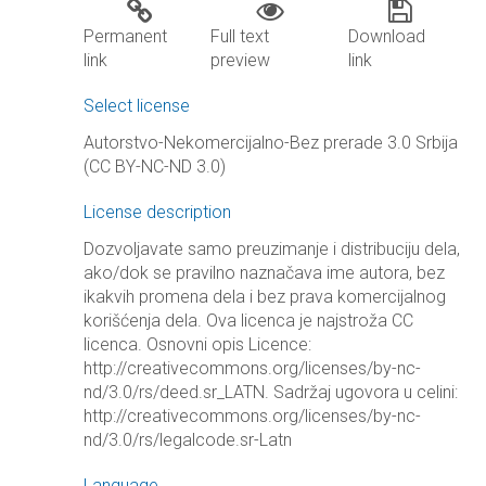
Permanent
Full text
Download
link
preview
link
Select license
Autorstvo-Nekomercijalno-Bez prerade 3.0 Srbija
(CC BY-NC-ND 3.0)
License description
Dozvoljavate samo preuzimanje i distribuciju dela,
ako/dok se pravilno naznačava ime autora, bez
ikakvih promena dela i bez prava komercijalnog
korišćenja dela. Ova licenca je najstroža CC
licenca. Osnovni opis Licence:
http://creativecommons.org/licenses/by-nc-
nd/3.0/rs/deed.sr_LATN. Sadržaj ugovora u celini:
http://creativecommons.org/licenses/by-nc-
nd/3.0/rs/legalcode.sr-Latn
Language