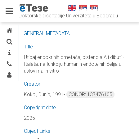
Doktorske disertacije Univerziteta u Beogradu
E-THESES
GENERAL METADATA
SEARCH
Title
INFORMATION
Uticaj endokrinih ometača, bisfenola A i dibutil-
ftalata, na funkciju humanih endotelnih ćelija u
CONTACTS
uslovima in vitro
LOG IN
Creator
Kokai, Dunja, 1991-
CONOR: 137476105
Copyright date
2025
Object Links