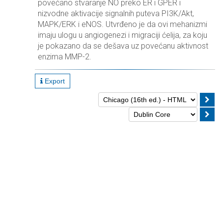
povećano stvaranje NO preko ER i GPER i
nizvodne aktivacije signalnih puteva PI3K/Akt,
MAPK/ERK i eNOS. Utvrđeno je da ovi mehanizmi
imaju ulogu u angiogenezi i migraciji ćelija, za koju
je pokazano da se dešava uz povećanu aktivnost
enzima MMP-2.
Export