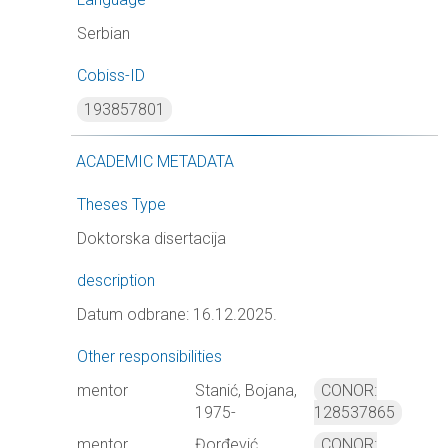
Serbian
Cobiss-ID
193857801
ACADEMIC METADATA
Theses Type
Doktorska disertacija
description
Datum odbrane: 16.12.2025.
Other responsibilities
mentor
Stanić, Bojana,
CONOR:
1975-
128537865
mentor
Đorđević,
CONOR: