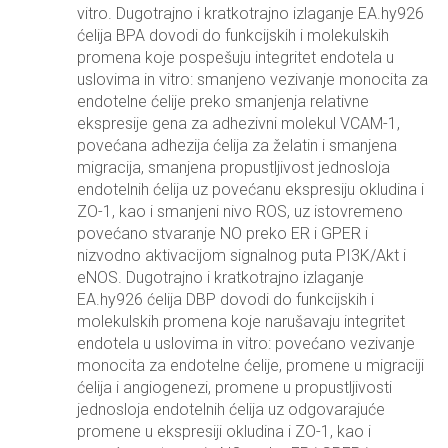
vitro. Dugotrajno i kratkotrajno izlaganje EA.hy926
ćelija BPA dovodi do funkcijskih i molekulskih
promena koje pospešuju integritet endotela u
uslovima in vitro: smanjeno vezivanje monocita za
endotelne ćelije preko smanjenja relativne
ekspresije gena za adhezivni molekul VCAM-1,
povećana adhezija ćelija za želatin i smanjena
migracija, smanjena propustljivost jednosloja
endotelnih ćelija uz povećanu ekspresiju okludina i
ZO-1, kao i smanjeni nivo ROS, uz istovremeno
povećano stvaranje NO preko ER i GPER i
nizvodno aktivacijom signalnog puta PI3K/Akt i
eNOS. Dugotrajno i kratkotrajno izlaganje
EA.hy926 ćelija DBP dovodi do funkcijskih i
molekulskih promena koje narušavaju integritet
endotela u uslovima in vitro: povećano vezivanje
monocita za endotelne ćelije, promene u migraciji
ćelija i angiogenezi, promene u propustljivosti
jednosloja endotelnih ćelija uz odgovarajuće
promene u ekspresiji okludina i ZO-1, kao i