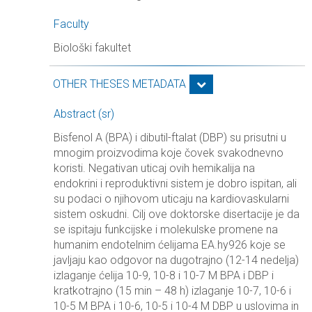
Faculty
Biološki fakultet
OTHER THESES METADATA
Abstract (sr)
Bisfenol A (BPA) i dibutil-ftalat (DBP) su prisutni u
mnogim proizvodima koje čovek svakodnevno
koristi. Negativan uticaj ovih hemikalija na
endokrini i reproduktivni sistem je dobro ispitan, ali
su podaci o njihovom uticaju na kardiovaskularni
sistem oskudni. Cilj ove doktorske disertacije je da
se ispitaju funkcijske i molekulske promene na
humanim endotelnim ćelijama EA.hy926 koje se
javljaju kao odgovor na dugotrajno (12-14 nedelja)
izlaganje ćelija 10-9, 10-8 i 10-7 М BPA i DBP i
kratkotrajno (15 min – 48 h) izlaganje 10-7, 10-6 i
10-5 M BPA i 10-6, 10-5 i 10-4 M DBP u uslovima in