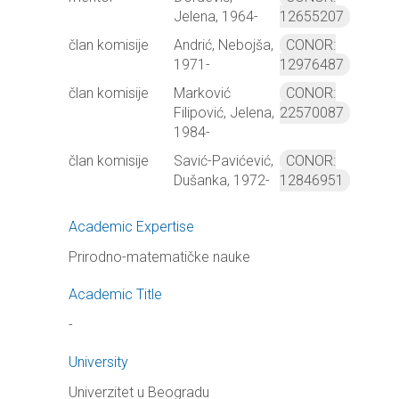
Jelena, 1964-
12655207
član komisije
Andrić, Nebojša,
CONOR:
1971-
12976487
član komisije
Marković
CONOR:
Filipović, Jelena,
22570087
1984-
član komisije
Savić-Pavićević,
CONOR:
Dušanka, 1972-
12846951
Academic Expertise
Prirodno-matematičke nauke
Academic Title
-
University
Univerzitet u Beogradu