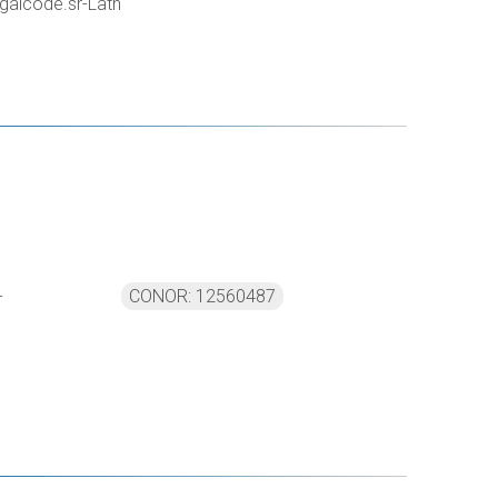
galcode.sr-Latn
-
CONOR: 12560487