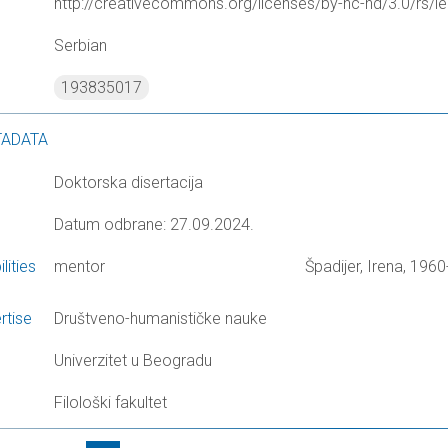
http://creativecommons.org/licenses/by-nc-nd/3.0/rs/le
Serbian
193835017
TADATA
Doktorska disertacija
Datum odbrane: 27.09.2024.
lities
mentor
Špadijer, Irena, 1960
rtise
Društveno-humanističke nauke
Univerzitet u Beogradu
Filološki fakultet