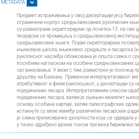
S METADATA
Предмет истраживања у овој дисертацији јесу ћирили
ограничени корпус средњовековних рукописних књига
су разматрани скрипторијуми од почетка 13. па све 
теоријски се промишља о средњовековној институциј
средњовековне књиге. Појам скрипторијума посматра
књижевна школа, књижевно средиште и писарска (к
рукописног наслеђа обликована је општа слика о ср
посебним нагласком на особине средњовековних шк
организовања. У вези с тим, размотрен је положај
друштву на Балкану. Применом интерпретативног ме
атрибутивног и филигранолошког, у дисертацији су н
појединачних писара. Интерпретативним описом одаб
појединачних писара, затим је оцењен квалитет њих
основу особина хартије, затим палеографских одлик
истакнуте су везе између различитих писарских рад
је слика преписивачке делатности која се одвијала 
у тачно одређено време током три века ћириличке п