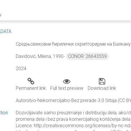
u
ADATA
Средњовековни ћирилички скрипторијуми на Балкану
Davidović, Milena, 1990-
CONOR: 26643559
2024
Permanent link
Full text preview
Download link
Autorstvo-Nekomercijalno-Bez prerade 3.0 Srbija (CC B
tion
Dozvoljavate samo preuzimanje i distribuciju dela, ako/
promena dela i bez prava komercijalnog korišćenja dela.
Licence: http://creativecommons.org/licenses/by-nc-nd/