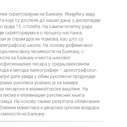
чки скрипторијуми на Балкану. Имајући у виду
 које су доспеле до наших дана, у дисертацији
до краја 15. столећа. На самом почетку рада
и скрипторијума и о процесу настанка
н је спрам других појмова, као што су
алиграфска) школа. На основу дефинисаног
едњовековној писмености на Балкану, с
ола на Балкану и места њиховог
 професионалних писара у средњовековном
тода и метода палеографије – археографског,
ајпре дати увиди у обим рукописне продукције
раних рукописа указано је на манире
ове писарске и илуминаторске вештине. На
а писма и илуминације рукописних књига
ионица. На основу таквих резултата обликована
у близини манастира и дворова српских владара
исмености на Балкану.