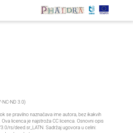
Y-NC-ND 3.0)
dok se pravilno naznačava ime autora, bez ikakvih
 Ova licenca je najstroža CC licenca. Osnovni opis
3.0/rs/deed.sr_LATN. Sadržaj ugovora u celini: