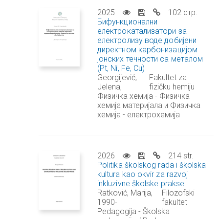
2025
102 стр.
Бифункционални
електрокатализатори за
електролизу воде добијени
директном карбонизацијом
јонских течности са металом
(Pt, Ni, Fе, Cu)
Georgijević,
Fakultet za
Jelena,
fizičku hemiju
Физичка хемија - Физичка
хемија материјала и Физичка
хемија - електрохемија
2026
214 str.
Politika školskog rada i školska
kultura kao okvir za razvoj
inkluzivne školske prakse
Ratković, Marija,
Filozofski
1990-
fakultet
Pedagogija - Školska