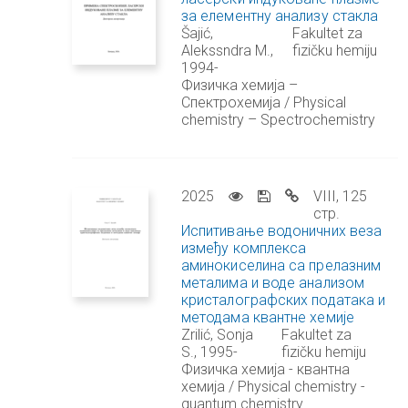
за елементну анализу стакла
Šajić,
Fakultet za
Alekssndra M.,
fizičku hemiju
1994-
Физичка хемија –
Спектрохемија / Physical
chemistry – Spectrochemistry
2025
VIII, 125
стр.
Испитивање водоничних веза
између комплекса
аминокиселина са прелазним
металима и воде анализом
кристалографских података и
методама квантне хемије
Zrilić, Sonja
Fakultet za
S., 1995-
fizičku hemiju
Физичка хемија - квантна
хемија / Physical chemistry -
quantum chemistry