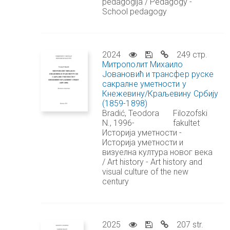
pedagogija / Pedagogy -
School pedagogy
2024
249 стр.
Митрополит Михаило
Јовановић и трансфер руске
сакралне уметности у
Кнежевину/Краљевину Србију
(1859-1898)
Bradić, Teodora
Filozofski
N., 1996-
fakultet
Историја уметности -
Историја уметности и
визуелна култура новог века
/ Art history - Art history and
visual culture of the new
century
2025
207 str.