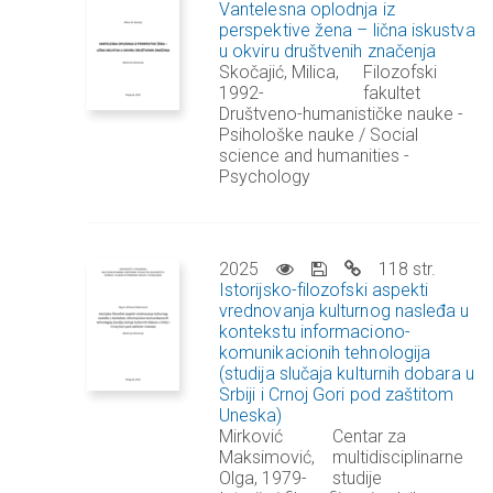
Vantelesna oplodnja iz
perspektive žena – lična iskustva
u okviru društvenih značenja
Skočajić, Milica,
Filozofski
1992-
fakultet
Društveno-humanističke nauke -
Psihološke nauke / Social
science and humanities -
Psychology
2025
118 str.
Istorijsko-filozofski aspekti
vrednovanja kulturnog nasleđa u
kontekstu informaciono-
komunikacionih tehnologija
(studija slučaja kulturnih dobara u
Srbiji i Crnoj Gori pod zaštitom
Uneska)
Mirković
Centar za
Maksimović,
multidisciplinarne
Olga, 1979-
studije