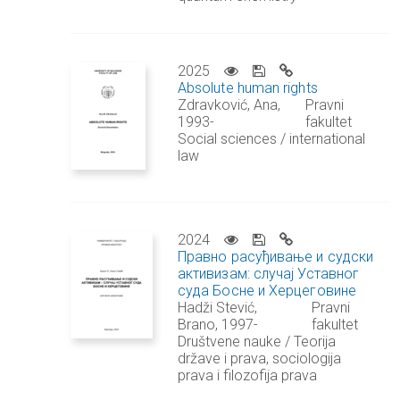
2025
Absolute human rights
Zdravković, Ana,
Pravni
1993-
fakultet
Social sciences / international
law
2024
Правно расуђивање и судски
активизам: случај Уставног
суда Босне и Херцеговине
Hadži Stević,
Pravni
Brano, 1997-
fakultet
Društvene nauke / Teorija
države i prava, sociologija
prava i filozofija prava