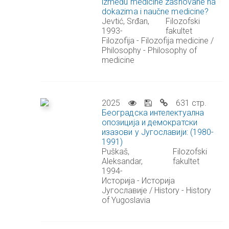
između medicine zasnovane na
dokazima i naučne medicine?
Jevtić, Srđan,
Filozofski
1993-
fakultet
Filozofija - Filozofija medicine /
Philosophy - Philosophy of
medicine
2025
631 стр.
Београдска интелектуална
опозиција и демократски
изазови у Југославији: (1980-
1991)
Puškaš,
Filozofski
Aleksandar,
fakultet
1994-
Историја - Историја
Југославије / History - History
of Yugoslavia