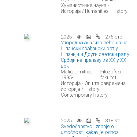
Хуманистичке наука -
Историја / Humanities - History
2025
275 стр.
Упоредна анализа сећања на
Шпански грађански рат у
Шпанији и Други светски рат у
Србији на прелазу из XX у XXI
век
Matić, Dimitrije,
Filozofski
1995-
fakultet
Историја - Општа савремена
историја / History -
Contemporary history
2025
318 str.
Svedočanstvo i znanje o
uzročnosti: kakav je odnos