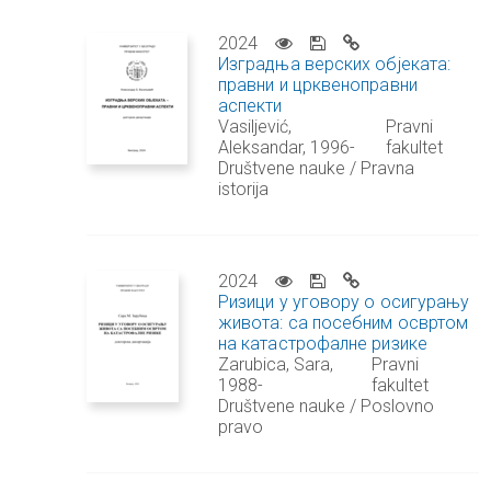
2024
Изградња верских објеката:
правни и црквеноправни
аспекти
Vasiljević,
Pravni
Aleksandar, 1996-
fakultet
Društvene nauke / Pravna
istorija
2024
Ризици у уговору о осигурању
живота: са посебним освртом
на катастрофалне ризике
Zarubica, Sara,
Pravni
1988-
fakultet
Društvene nauke / Poslovno
pravo