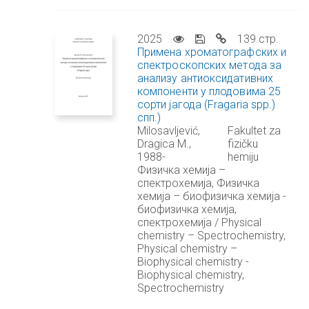
2025
139 стр.
Примена хроматографских и
спектроскопских метода за
анализу антиоксидативних
компоненти у плодовима 25
сорти јагода (Fragaria spp.)
спп.)
Milosavljević,
Fakultet za
Dragica M.,
fizičku
1988-
hemiju
Физичка хемија –
спектрохемија, Физичка
хемија – биофизичка хемија -
биофизичка хемија,
спектрохемија / Physical
chemistry – Spectrochemistry,
Physical chemistry –
Biophysical chemistry -
Biophysical chemistry,
Spectrochemistry