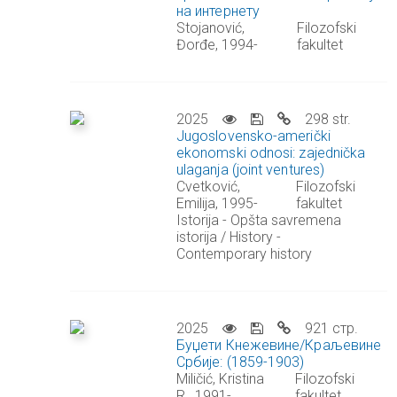
на интернету
Stojanović,
Filozofski
Đorđe, 1994-
fakultet
2025
298 str.
Jugoslovensko-američki
ekonomski odnosi: zajednička
ulaganja (joint ventures)
Cvetković,
Filozofski
Emilija, 1995-
fakultet
Istorija - Opšta savremena
istorija / History -
Contemporary history
2025
921 стр.
Буџети Кнежевине/Краљевине
Србије: (1859-1903)
Miličić, Kristina
Filozofski
R., 1991-
fakultet