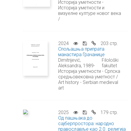
Историја уметности -
Историја уметности и
визуелне културе новог века
/
2024
203 стр.
Спољашња припрата
манастира Грачанице
Dimitrijević,
Filološki
Aleksandra, 1989-
fakultet
Историја уметности - Српска
средњовековна уметност /
Art history - Serbian medieval
art
2025
179 стр.
Од пашњака до
сајберпростора: народно
православље као 2.0. религија