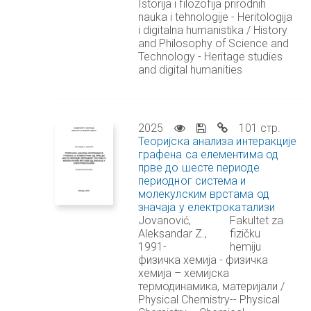
Istorija i filozofija prirodnih
nauka i tehnologije - Heritologija
i digitalna humanistika / History
and Philosophy of Science and
Technology - Heritage studies
and digital humanities
2025
101 стр.
Теоријска анализа интеракције
графена са елементима од
прве до шесте периоде
периодног система и
молекулским врстама од
значаја у електрокатализи
Jovanović,
Fakultet za
Aleksandar Z.,
fizičku
1991-
hemiju
физичка хемија - физичка
хемија – хемијска
термодинамика, материјали /
Physical Chemistry-- Physical