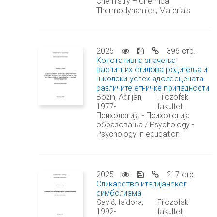
Chemistry – Chemical
Thermodynamics, Materials
2025
396 стр.
Конотативна значења
васпитних стилова родитеља и
школски успех адолесцената
различите етничке припадности
Božin, Adrijan,
Filozofski
1977-
fakultet
Психологија - Психологија
образовања / Psychology -
Psychology in education
2025
217 стр.
Сликарство италијанског
симболизма
Savić, Isidora,
Filozofski
1992-
fakultet