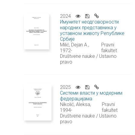
2024
Имунитет неодговорности
народних представника у
уставном животу Републике
Србије
Milić, Dejan A.,
Pravni
1972-
fakultet
Društvene nauke / Ustavno
pravo
2025
Системи власти у модерним
федерацијама
Nikolić, Aleksa,
Pravni
1994-
fakultet
Društvene nauke / Ustavno
pravo