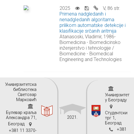
2025
V, 86 str.
Primena nadgledanih i
nenadgledanih algoritama
prilikom automatske detekcije i
klasifikacije srčanih aritmija
Atanasoski, Vladimir, 1986-
Biomedicina - Biomedicinsko
inženjerstvo i tehnologije /
Biomedicine - Biomedical
Engineering and Technologies
Унивeрзитeтскa
библиoтeкa
Свeтoзaр
Универзитет
Maркoвић
у Београду
Булeвaр крaљa
Студентски
2021.
Aлeксaндрa 71,
трг 1,
Београд
Бeoгрaд
+381
+381 11 3370-