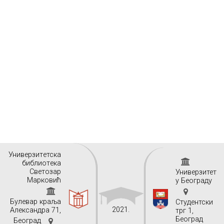
Унивeрзитeтскa
библиoтeкa
Свeтoзaр
Универзитет
Maркoвић
у Београду
Булeвaр крaљa
Студентски
2021.
Aлeксaндрa 71,
трг 1,
Београд
Бeoгрaд