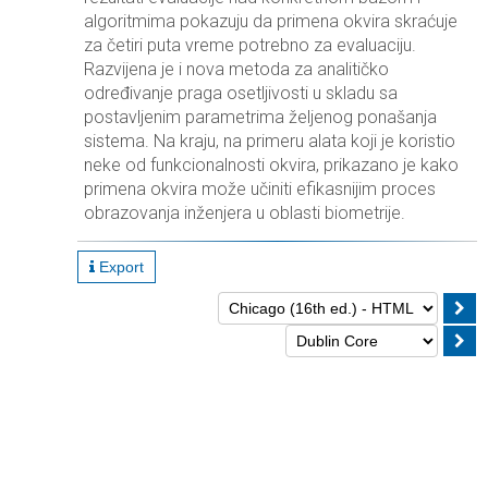
algoritmima pokazuju da primena okvira skraćuje
za četiri puta vreme potrebno za evaluaciju.
Razvijena je i nova metoda za analitičko
određivanje praga osetljivosti u skladu sa
postavljenim parametrima željenog ponašanja
sistema. Na kraju, na primeru alata koji je koristio
neke od funkcionalnosti okvira, prikazano je kako
primena okvira može učiniti efikasnijim proces
obrazovanja inženjera u oblasti biometrije.
Export