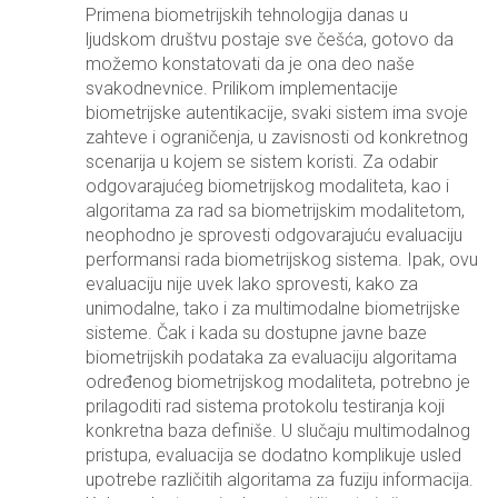
Primena biometrijskih tehnologija danas u
ljudskom društvu postaje sve češća, gotovo da
možemo konstatovati da je ona deo naše
svakodnevnice. Prilikom implementacije
biometrijske autentikacije, svaki sistem ima svoje
zahteve i ograničenja, u zavisnosti od konkretnog
scenarija u kojem se sistem koristi. Za odabir
odgovarajućeg biometrijskog modaliteta, kao i
algoritama za rad sa biometrijskim modalitetom,
neophodno je sprovesti odgovarajuću evaluaciju
performansi rada biometrijskog sistema. Ipak, ovu
evaluaciju nije uvek lako sprovesti, kako za
unimodalne, tako i za multimodalne biometrijske
sisteme. Čak i kada su dostupne javne baze
biometrijskih podataka za evaluaciju algoritama
određenog biometrijskog modaliteta, potrebno je
prilagoditi rad sistema protokolu testiranja koji
konkretna baza definiše. U slučaju multimodalnog
pristupa, evaluacija se dodatno komplikuje usled
upotrebe različitih algoritama za fuziju informacija.