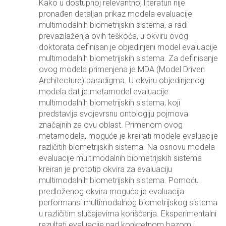
Kako u dostupnoj relevantnoj literaturi nije
pronađen detaljan prikaz modela evaluacije
multimodalnih biometrijskih sistema, a radi
prevazilaženja ovih teškoća, u okviru ovog
doktorata definisan je objedinjeni model evaluacije
multimodalnih biometrijskih sistema. Za definisanje
ovog modela primenjena je MDA (Model Driven
Architecture) paradigma. U okviru objedinjenog
modela dat je metamodel evaluacije
multimodalnih biometrijskih sistema, koji
predstavlja svojevrsnu ontologiju pojmova
značajnih za ovu oblast. Primenom ovog
metamodela, moguće je kreirati modele evaluacije
različitih biometrijskih sistema. Na osnovu modela
evaluacije multimodalnih biometrijskih sistema
kreiran je prototip okvira za evaluaciju
multimodalnih biometrijskih sistema. Pomoću
predloženog okvira moguća je evaluacija
performansi multimodalnog biometrijskog sistema
u različitim slučajevima korišćenja. Eksperimentalni
rezultati evaluacije nad konkretnom bazom i