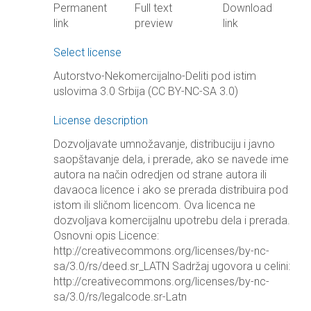
Permanent
Full text
Download
link
preview
link
Select license
Autorstvo-Nekomercijalno-Deliti pod istim
uslovima 3.0 Srbija (CC BY-NC-SA 3.0)
License description
Dozvoljavate umnožavanje, distribuciju i javno
saopštavanje dela, i prerade, ako se navede ime
autora na način odredjen od strane autora ili
davaoca licence i ako se prerada distribuira pod
istom ili sličnom licencom. Ova licenca ne
dozvoljava komercijalnu upotrebu dela i prerada.
Osnovni opis Licence:
http://creativecommons.org/licenses/by-nc-
sa/3.0/rs/deed.sr_LATN Sadržaj ugovora u celini:
http://creativecommons.org/licenses/by-nc-
sa/3.0/rs/legalcode.sr-Latn