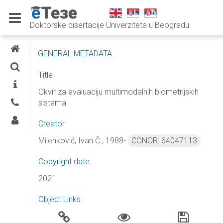
Doktorske disertacije Univerziteta u Beogradu
E-THESES
GENERAL METADATA
SEARCH
Title
INFORMATION
Okvir za evaluaciju multimodalnih biometrijskih
sistema
CONTACTS
LOG IN
Creator
Milenković, Ivan Č., 1988-
CONOR: 64047113
Copyright date
2021
Object Links