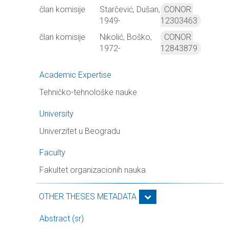
član komisije
Starčević, Dušan,
CONOR:
1949-
12303463
član komisije
Nikolić, Boško,
CONOR:
1972-
12843879
Academic Expertise
Tehničko-tehnološke nauke
University
Univerzitet u Beogradu
Faculty
Fakultet organizacionih nauka
OTHER THESES METADATA
Abstract (sr)