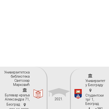
Унивeрзитeтскa
библиoтeкa
Свeтoзaр
Универзитет
Maркoвић
у Београду
Булeвaр крaљa
Студентски
2021.
Aлeксaндрa 71,
трг 1,
Београд
Бeoгрaд
+381