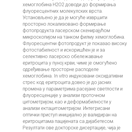
хемоглобина H2O2 доводи до формирања
флуоресцентних молекулских врста.
Установљено је да је могуће извршити
просторно локализовано формирање
фотопродукта ласерском скенирајућом
микроскопијом на танком филму хемоглобина.
Флуоресцентни фотопродукт је показао високу
фотостабилност и искоришћен је и за
селективно ласерско обележавање
еритроцита у пуној крви, чиме је омогућено
одређивање просторне расподеле
хемоглобина. In vitro индуковани оксидативни
стрес код еритроцита довео је до јасних
промена у параметрима расејане светлости и
флуоресценције у анализи проточном
цитометријом, као и деформабилности у
анализи ектацитометријом. Интегрисани
оптички приступ иницијално је валидиран на
еритроцитама пацијената са дијабетесом.
Резултати ове докторске дисертације, чија је