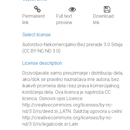
Permanent
Full text
Download
link
preview
link
Select license
Autorstvo-Nekomercijalno-Bez prerade 3.0 Srbija
(CC BY-NC-ND 3.0)
License description
Dozvoljavate samo preuzimanje i distribuciju dela,
ako/dok se pravilno naznačava ime autora, bez
ikakvih promena dela i bez prava komercijalnog
korišćenja dela. Ova licenca je najstroža CC
licenca. Osnovni opis Licence:
http://creativecommons.org/licenses/by-nc-
nd/3.0/rs/deed.sr_LATN. Sadržaj ugovora u celini:
http://creativecommons.org/licenses/by-nc-
nd/3.0/rs/legalcode.sr-Latn