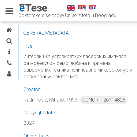
Doktorske disertacije Univerziteta u Beogradu
E-THESES
GENERAL METADATA
SEARCH
Title
INFORMATION
Интеракција ултракратких ласерских импулса
са молекулом хемоглобина и примена
CONTACTS
савремених техника нелинеарне микроскопије у
LOG IN
осликавању еритроцита
Creator
Radmilović, Mihajlo, 1993-
CONOR: 126114825
Copyright date
2024
Object Links