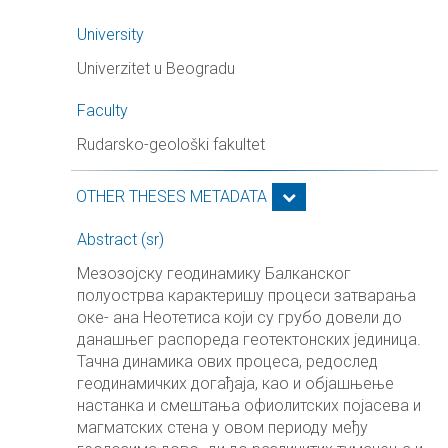
University
Univerzitet u Beogradu
Faculty
Rudarsko-geološki fakultet
OTHER THESES METADATA
Abstract (sr)
Мезозоjску геодинамику Балканског
полуострва карактеришу процеси затварања
оке- ана Неотетиса коjи су грубо довели до
данашњег распореда геотектонских jединица.
Тачна динамика ових процеса, редослед
геодинамичких догађаjа, као и обjашњење
настанка и смештања офиолитских поjасева и
магматских стена у овом периоду међу