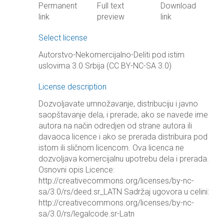
Permanent
Full text
Download
link
preview
link
Select license
Autorstvo-Nekomercijalno-Deliti pod istim
uslovima 3.0 Srbija (CC BY-NC-SA 3.0)
License description
Dozvoljavate umnožavanje, distribuciju i javno
saopštavanje dela, i prerade, ako se navede ime
autora na način odredjen od strane autora ili
davaoca licence i ako se prerada distribuira pod
istom ili sličnom licencom. Ova licenca ne
dozvoljava komercijalnu upotrebu dela i prerada.
Osnovni opis Licence:
http://creativecommons.org/licenses/by-nc-
sa/3.0/rs/deed.sr_LATN Sadržaj ugovora u celini:
http://creativecommons.org/licenses/by-nc-
sa/3.0/rs/legalcode.sr-Latn